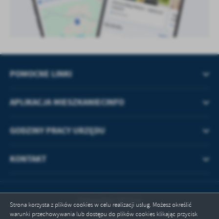
POMOCNE LINKI
APLIKACJA MIESZKANIECINFO
GODZINY PRACY URZĘDU
KONTAKT
Odwiedzin: 271164
Strona korzysta z plików cookies w celu realizacji usług. Możesz określić
warunki przechowywania lub dostępu do plików cookies klikając przycisk
Online: 3