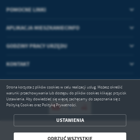
POMOCNE LINKI
APLIKACJA MIESZKANIECINFO
GODZINY PRACY URZĘDU
KONTAKT
Strona korzysta z plików cookies w celu realizacji usług. Możesz określić
Odwiedzin: 271410
warunki przechowywania lub dostępu do plików cookies klikając przycisk
Ustawienia. Aby dowiedzieć się więcej zachęcamy do zapoznania się z
Polityką Cookies oraz Polityką Prywatności.
ZAPISZ WYBRANE
USTAWIENIA
ODRZUĆ WSZYSTKIE
Copyright by wysmierzyce.pl
ODRZUĆ WSZYSTKIE