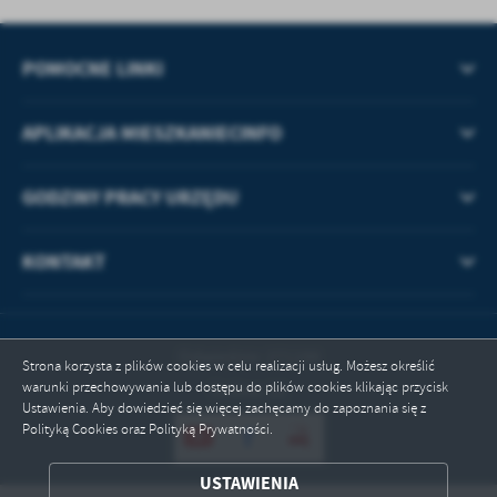
POMOCNE LINKI
APLIKACJA MIESZKANIECINFO
GODZINY PRACY URZĘDU
KONTAKT
Odwiedzin: 271199
Strona korzysta z plików cookies w celu realizacji usług. Możesz określić
warunki przechowywania lub dostępu do plików cookies klikając przycisk
Online: 12
Ustawienia. Aby dowiedzieć się więcej zachęcamy do zapoznania się z
Polityką Cookies oraz Polityką Prywatności.
ZAPISZ WYBRANE
USTAWIENIA