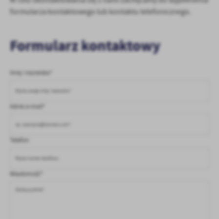
W celu skontaktowania się z nami zachęcamy do wypełnienia
Firmy te działają w charakterze pośredników prezentujących nasze
formularza kontaktowego lub kontaktu telefonicznego.
treści w postaci wiadomości, ofert, komunikatów mediów
społecznościowych.
Formularz kontaktowy
Imię i nazwisko*
Adres e-mail*
Telefon
Wiadomość*