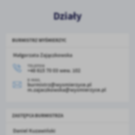
Działy
BURMISTRZ WYŚMIERZYC
Małgorzata Zajączkowska
TELEFON
+48 615 70 03
wew. 102
E-MAIL
burmistrz@wysmierzyce.pl
m.zajaczkowska@wysmierzyce.pl
ZASTĘPCA BURMISTRZA
Daniel Kuzawiński