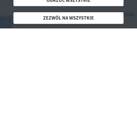
ODRZUĆ WSZYSTKIE
ZEZWÓL NA WSZYSTKIE
ZEZWÓL NA WSZYSTKIE
u odpadów i nieczystości już dostępny