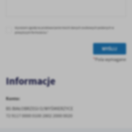
Wyrażam zgodę na przetwarzanie moich danych osobowych podanych w
powyższym formularzu.*
WYŚLIJ
*
Pola wymagane
Informacje
Konto:
BS BIAŁOBRZEGI O/WYŚMIERZYCE
72 9117 0000 0100 2802 2000 0020