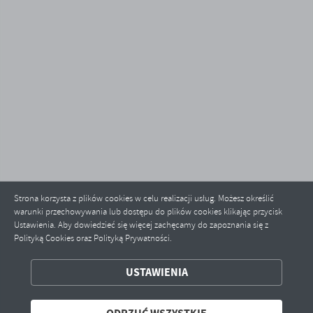
Strona korzysta z plików cookies w celu realizacji usług. Możesz określić
warunki przechowywania lub dostępu do plików cookies klikając przycisk
Ustawienia. Aby dowiedzieć się więcej zachęcamy do zapoznania się z
Polityką Cookies oraz Polityką Prywatności.
ZAPISZ WYBRANE
USTAWIENIA
ODRZUĆ WSZYSTKIE