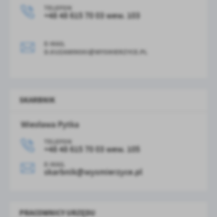
TELEFON
+48 48 615 70 03
wew. 103
E-MAIL
D.KUZAWINSKI@WYSMIERZYCE.PL
SKARBNIK
Wiesława Pytka
TELEFON
+48 48 615 70 03
wew. 105
E-MAIL
skarbnik@wysmierzyce.pl
PRACOWNICY URZĘDU