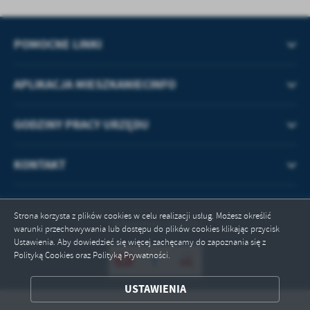
POMOCNE LINKI
APLIKACJA MIESZKANIECINFO
GODZINY PRACY URZĘDU
KONTAKT
Strona korzysta z plików cookies w celu realizacji usług. Możesz określić
Odwiedzin: 271339
warunki przechowywania lub dostępu do plików cookies klikając przycisk
Ustawienia. Aby dowiedzieć się więcej zachęcamy do zapoznania się z
Polityką Cookies oraz Polityką Prywatności.
ZAPISZ WYBRANE
USTAWIENIA