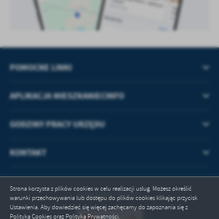
POMOCNE LINKI
APLIKACJA MIESZKANIECINFO
GODZINY PRACY URZĘDU
KONTAKT
Strona korzysta z plików cookies w celu realizacji usług. Możesz określić
Odwiedzin: 271351
warunki przechowywania lub dostępu do plików cookies klikając przycisk
Ustawienia. Aby dowiedzieć się więcej zachęcamy do zapoznania się z
Polityką Cookies oraz Polityką Prywatności.