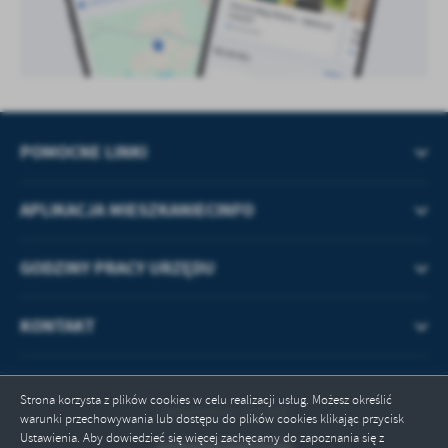
POMOCNE LINKI
APLIKACJA MIESZKANIECINFO
GODZINY PRACY URZĘDU
KONTAKT
Strona korzysta z plików cookies w celu realizacji usług. Możesz określić
Odwiedzin: 271358
warunki przechowywania lub dostępu do plików cookies klikając przycisk
Ustawienia. Aby dowiedzieć się więcej zachęcamy do zapoznania się z