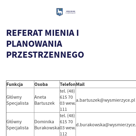
REFERAT MIENIA I
PLANOWANIA
PRZESTRZENNEGO
Funkcja
Osoba
Telefon
Mail
tel. (48)
Główny
Aneta
615 70
a.bartuszek@wysmierzyce.pl
Specjalista
Bartuszek
03 wew.
111
tel. (48)
Główny
Dominika
615 70
d.burakowska@wysmierzyce.
Specjalista
Burakowska
03 wew.
112