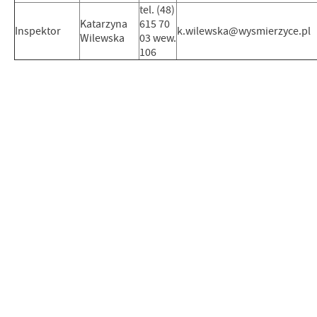
tel. (48)
Katarzyna
615 70
Inspektor
k.wilewska@wysmierzyce.pl
Wilewska
03 wew.
106