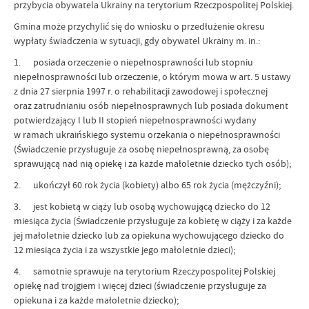
przybycia obywatela Ukrainy na terytorium Rzeczpospolitej Polskiej.
Gmina może przychylić się do wniosku o przedłużenie okresu
wypłaty świadczenia w sytuacji, gdy obywatel Ukrainy m. in.:
1. posiada orzeczenie o niepełnosprawności lub stopniu
niepełnosprawności lub orzeczenie, o którym mowa w art. 5 ustawy
z dnia 27 sierpnia 1997 r. o rehabilitacji zawodowej i społecznej
oraz zatrudnianiu osób niepełnosprawnych lub posiada dokument
potwierdzający I lub II stopień niepełnosprawności wydany
w ramach ukraińskiego systemu orzekania o niepełnosprawności
(Świadczenie przysługuje za osobę niepełnosprawną, za osobę
sprawującą nad nią opiekę i za każde małoletnie dziecko tych osób);
2. ukończył 60 rok życia (kobiety) albo 65 rok życia (mężczyźni);
3. jest kobietą w ciąży lub osobą wychowującą dziecko do 12
miesiąca życia (Świadczenie przysługuje za kobietę w ciąży i za każde
jej małoletnie dziecko lub za opiekuna wychowującego dziecko do
12 miesiąca życia i za wszystkie jego małoletnie dzieci);
4. samotnie sprawuje na terytorium Rzeczypospolitej Polskiej
opiekę nad trojgiem i więcej dzieci (świadczenie przysługuje za
opiekuna i za każde małoletnie dziecko);