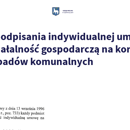
podpisania indywidualnej u
łalność gospodarczą na korz
odpadów komunalnych